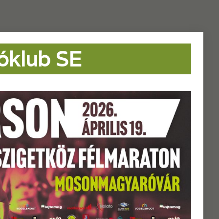
óklub SE