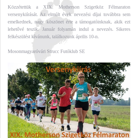
Közzétettük a XIX. Motherson Szigetköz Félmaraton
versenykiírását. Az elmúlt évek nevezési díjai továbbra sem
emelkednek, nagy köszönet érte a támogatóinknak, akik ezt
lehetővé teszik. Január folyamán indul a nevezés. Sikeres
felkészülést kívánunk, találkozunk április 10-n.
Mosonmagyaróvári Strucc Futóklub SE