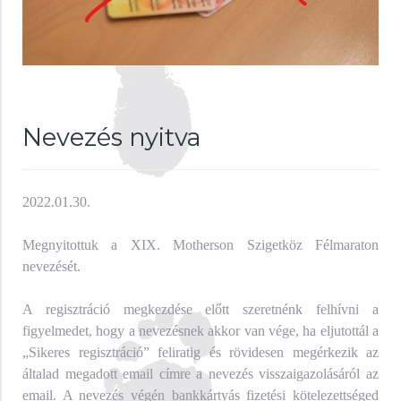
Nevezés nyitva
2022.01.30.
Megnyitottuk a XIX. Motherson Szigetköz Félmaraton
nevezését.
A regisztráció megkezdése előtt szeretnénk felhívni a
figyelmedet, hogy a nevezésnek akkor van vége, ha eljutottál a
„Sikeres regisztráció” feliratig és rövidesen megérkezik az
általad megadott email címre a nevezés visszaigazolásáról az
email. A nevezés végén bankkártyás fizetési kötelezettséged