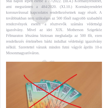
Mai napon lépett életbe a 77/2022. (III.4.) Kormányrendelet,
ami megszünteti a 484/2020. (XI.10.) Kormányrendelet
koronavírussal kapcsolatos rendelkezéseinek nagy részét. A
továbbiakban nem szükséges az 500 főnél nagyobb szabadtéri
rendezvények esetén a résztvevők számára védettségi
igazolvány. Mivel az idei XIX. Motherson Szigetköz
Félmaraton létszáma biztosan meghaladja az 500 főt, ezen
rendelkezés értelmében bárki indulhat védettségi igazolvány
nélkül. Szeretettel várunk minden futni vágyót április 10-n
Mosonmagyaróváron.