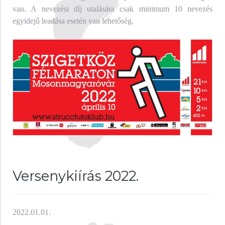
van. A nevezési díj utalására csak minimum 10 nevezés
egyidejű leadása esetén van lehetőség.
Versenykiírás 2022.
2022.01.01.