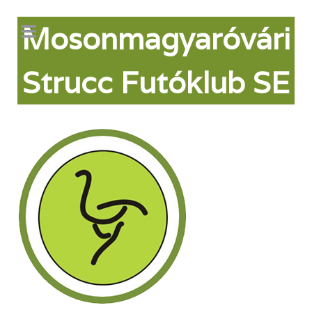
Mosonmagyaróvári
Strucc Futóklub SE