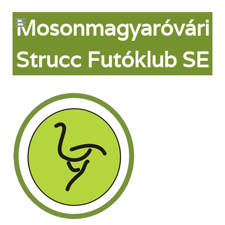
Mosonmagyaróvári
Strucc Futóklub SE